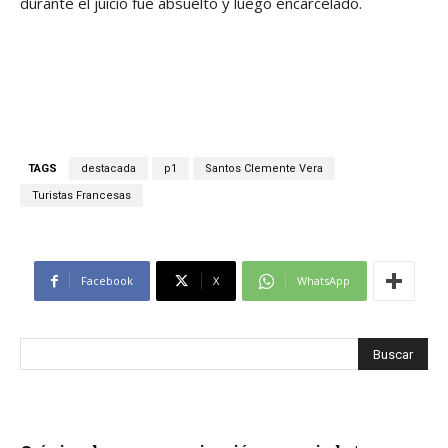
durante el juicio fue absuelto y luego encarcelado.
TAGS
destacada
p1
Santos Clemente Vera
Turistas Francesas
Facebook
X
WhatsApp