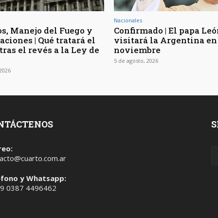
Nacionales
os, Manejo del Fuego y
Confirmado | El papa Le
ciones | Qué tratará el
visitará la Argentina en
ras el revés a la Ley de
noviembre
5 de agosto, 2026
 2026
NTÁCTENOS
S
reo:
acto@cuarto.com.ar
éfono y Whatsapp:
 9 0387 4496462