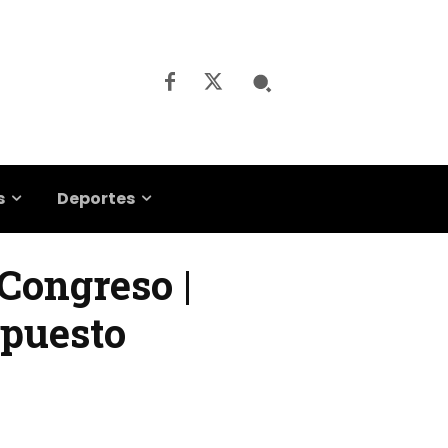
s
Deportes
 Congreso |
upuesto