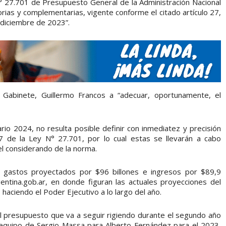
 N° 27.701 de Presupuesto General de la Administración Nacional
orias y complementarias, vigente conforme el citado artículo 27,
 diciembre de 2023”.
 Gabinete, Guillermo Francos a “adecuar, oportunamente, el
rio 2024, no resulta posible definir con inmediatez y precisión
27 de la Ley N° 27.701, por lo cual estas se llevarán a cabo
l considerando de la norma.
 gastos proyectados por $96 billones e ingresos por $89,9
rgentina.gob.ar, en donde figuran las actuales proyecciones del
haciendo el Poder Ejecutivo a lo largo del año.
 el presupuesto que va a seguir rigiendo durante el segundo año
l equipo de Sergio Massa para Alberto Fernández para el 2023,