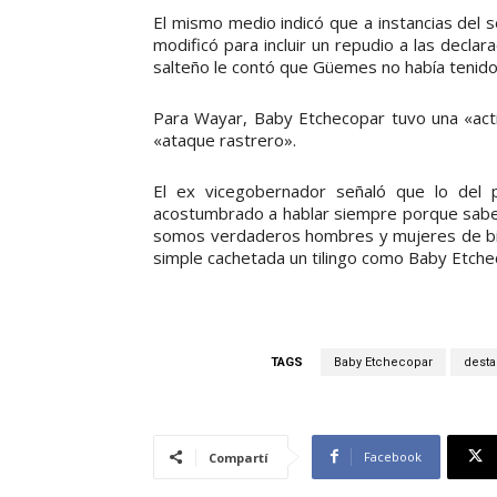
El mismo medio indicó que a instancias del 
modificó para incluir un repudio a las decla
salteño le contó que Güemes no había tenid
Para Wayar, Baby Etchecopar tuvo una «act
«ataque rastrero».
El ex vicegobernador señaló que lo del
acostumbrado a hablar siempre porque sabe q
somos verdaderos hombres y mujeres de bien
simple cachetada un tilingo como Baby Etche
TAGS
Baby Etchecopar
dest
Facebook
Compartí