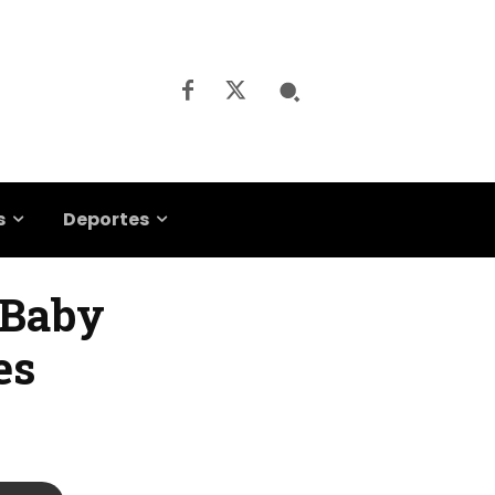
s
Deportes
a Baby
es