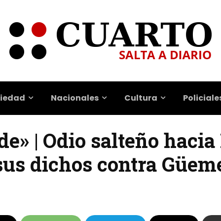
iedad
Nacionales
Cultura
Policiale
de» | Odio salteño haci
sus dichos contra Güem