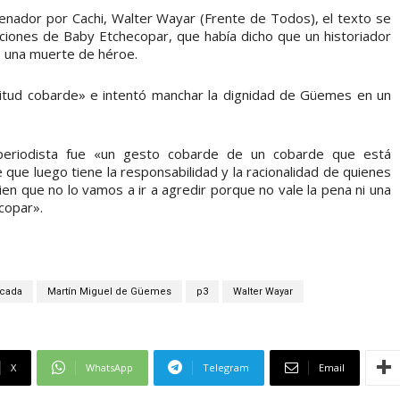
senador por Cachi, Walter Wayar (Frente de Todos), el texto se
raciones de Baby Etchecopar, que había dicho que un historiador
o una muerte de héroe.
itud cobarde» e intentó manchar la dignidad de Güemes en un
 periodista fue «un gesto cobarde de un cobarde que está
ue luego tiene la responsabilidad y la racionalidad de quienes
 que no lo vamos a ir a agredir porque no vale la pena ni una
copar».
acada
Martín Miguel de Güemes
p3
Walter Wayar
X
WhatsApp
Telegram
Email