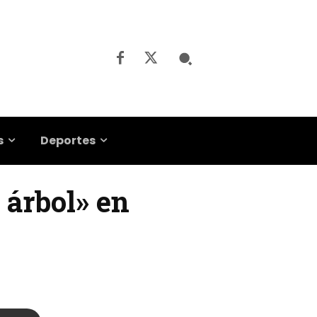
s
Deportes
 árbol» en