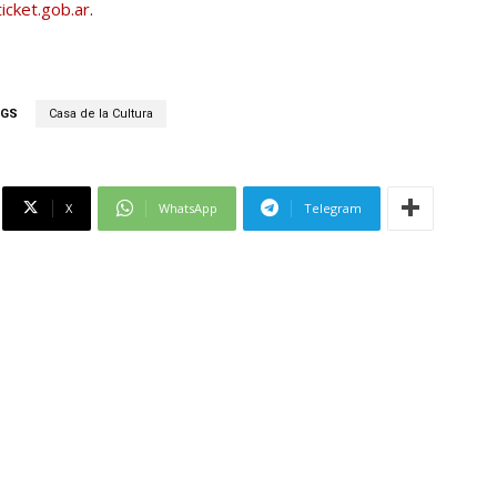
icket.gob.ar
.
AGS
Casa de la Cultura
X
WhatsApp
Telegram