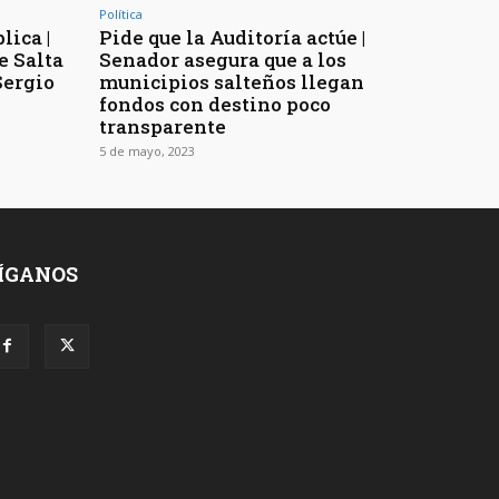
Política
lica |
Pide que la Auditoría actúe |
e Salta
Senador asegura que a los
Sergio
municipios salteños llegan
fondos con destino poco
transparente
5 de mayo, 2023
ÍGANOS