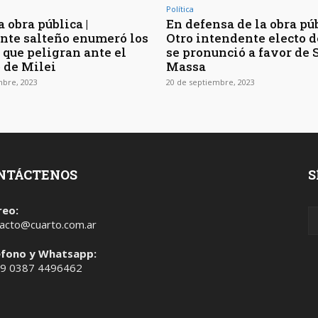
Política
a obra pública |
En defensa de la obra púb
nte salteño enumeró los
Otro intendente electo d
 que peligran ante el
se pronunció a favor de 
 de Milei
Massa
mbre, 2023
20 de septiembre, 2023
NTÁCTENOS
S
reo:
acto@cuarto.com.ar
éfono y Whatsapp:
 9 0387 4496462