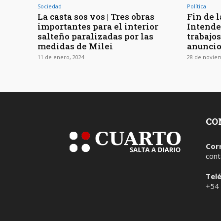
Sociedad
Política
La casta sos vos | Tres obras
Fin de l
importantes para el interior
Intende
salteño paralizadas por las
trabajos
medidas de Milei
anuncio
11 de enero, 2024
28 de novie
CO
Cor
cont
Tel
+54