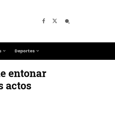
s
Deportes
ue entonar
s actos