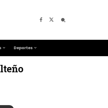
s
Deportes
alteño