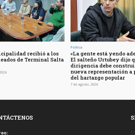
Política
cipalidad recibió a los
«La gente está yendo ade
eados de Terminal Salta
El salteño Urtubey dijo q
dirigencia debe construi
nueva representación a 
 2026
del hartazgo popular
7 de agosto, 2026
NTÁCTENOS
S
reo: