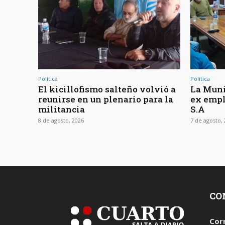
Política
Política
El kicillofismo salteño volvió a
La Muni
reunirse en un plenario para la
ex empl
militancia
S.A
8 de agosto, 2026
7 de agosto,
CO
Cor