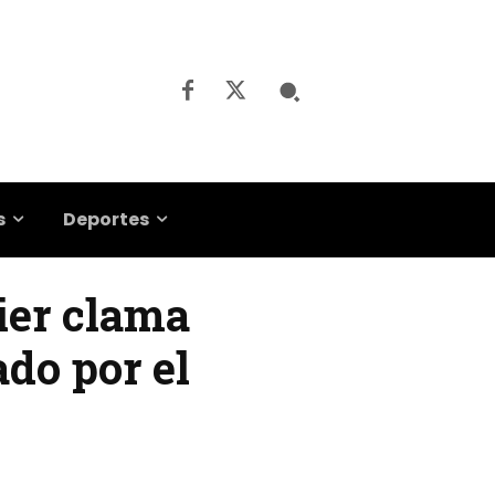
s
Deportes
ier clama
do por el