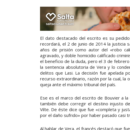
El dato destacado del escrito es su pedid
recordará, el 2 de junio de 2014 la justici
años de prisión como autor del «robo cal
agravado, y doble homicidio calificado crimini
el beneficio de la duda, pero el 3 de febrero
la sentencia absolutoria de Vera y lo cond
delitos que Lasi. La decisión fue apelada p
recurso extraordinario, razón por la cual, la
queja ante el máximo tribunal del país.
Ese es el marco del escrito de Bouvier a la 
también debe corregir el destino injusto d
Vilte. De éste dice que fue «completa y j
por el daño sufrido» por haber pasado casi t
Al hablar de Vera, el francés destacó que fu