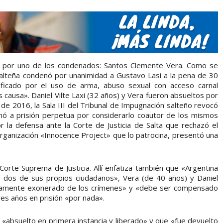
o por uno de los condenados: Santos Clemente Vera. Como se
a salteña condenó por unanimidad a Gustavo Lasi a la pena de 30
ificado por el uso de arma, abuso sexual con acceso carnal
s causa». Daniel Vilte Laxi (32 años) y Vera fueron absueltos por
 de 2016, la Sala III del Tribunal de Impugnación salteño revocó
enó a prisión perpetua por considerarlo coautor de los mismos
or la defensa ante la Corte de Justicia de Salta que rechazó el
 organización «Innocence Project» que lo patrocina, presentó una
Corte Suprema de Justicia. Allí enfatiza también que «Argentina
e dos de sus propios ciudadanos», Vera (de 40 años) y Daniel
ustamente exonerado de los crímenes» y «debe ser compensado
res años en prisión «por nada».
e «absuelto en primera instancia y liberado» y que «fue devuelto