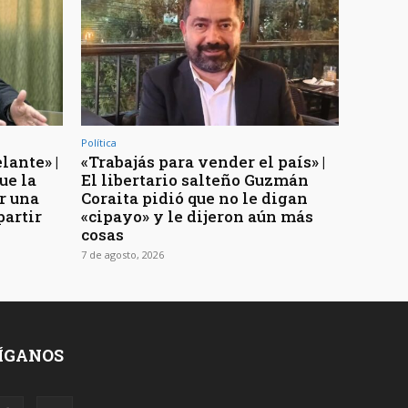
Política
lante» |
«Trabajás para vender el país» |
ue la
El libertario salteño Guzmán
r una
Coraita pidió que no le digan
partir
«cipayo» y le dijeron aún más
cosas
7 de agosto, 2026
ÍGANOS