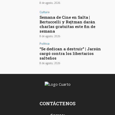
8 de agosto, 2026
Cultura
Semana de Cine en Salta |
Bertuccelli y Rejtman darán
charlas gratuitas este fin de
semana
8 de agosto, 2026
Política
“Se dedican a destruir” | Jarsún
cargó contra los libertarios
salteños
8 de agosto, 2026
CONTÁCTENOS
Correo: