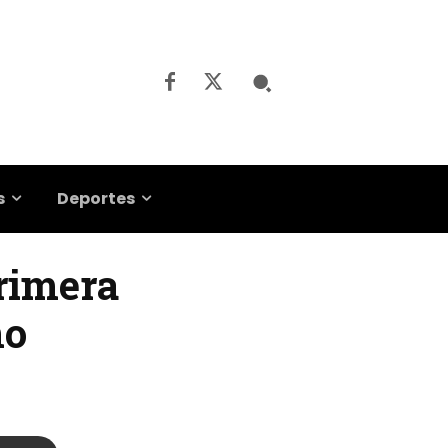
s
Deportes
primera
ño