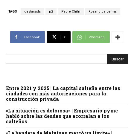
TAGS
destacada
p2
Padre Chifri
Rosario de Lerma
Facebook
X
WhatsApp
Entre 2021 y 2025 | La capital salteña entre las
ciudades con más autorizaciones para la
construcción privada
«La situación es dolorosa» | Empresario pyme
habló sobre las deudas que acorralan a los
salteños
«La bandera de Malvinas marcó un límite» |