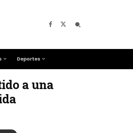
s
Deportes
tido a una
ida