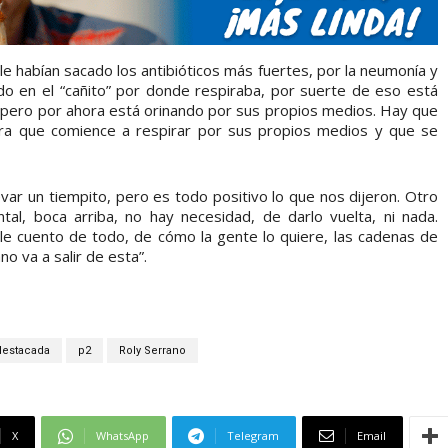
e habían sacado los antibióticos más fuertes, por la neumonía y
do en el “cañito” por donde respiraba, por suerte de eso está
n, pero por ahora está orinando por sus propios medios. Hay que
ara que comience a respirar por sus propios medios y que se
evar un tiempito, pero es todo positivo lo que nos dijeron. Otro
al, boca arriba, no hay necesidad, de darlo vuelta, ni nada.
le cuento de todo, de cómo la gente lo quiere, las cadenas de
o va a salir de esta”.
destacada
p2
Roly Serrano
X
WhatsApp
Telegram
Email