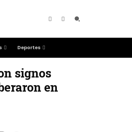
s
Deportes
on signos
iberaron en