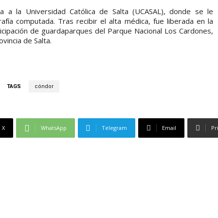
da a la Universidad Católica de Salta (UCASAL), donde se le
afía computada. Tras recibir el alta médica, fue liberada en la
rticipación de guardaparques del Parque Nacional Los Cardones,
vincia de Salta.
TAGS
cóndor
X
WhatsApp
Telegram
Email
Pr