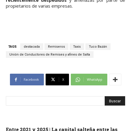
recientemente despedidos
y amenazas por parte de
propietarios de varias empresas.
TAGS
destacada
Remiseros
Taxis
Tuco Bazán
Unión de Conductores de Remises y afines de Salta
Facebook
X
WhatsApp
Entre 2021 y 2025 | La capital salteña entre las