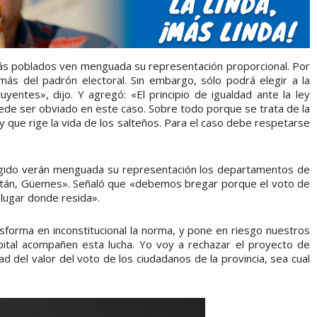
ás poblados ven menguada su representación proporcional. Por
ás del padrón electoral. Sin embargo, sólo podrá elegir a la
uyentes», dijo. Y agregó: «El principio de igualdad ante la ley
uede ser obviado en este caso. Sobre todo porque se trata de la
ey que rige la vida de los salteños. Para el caso debe respetarse
egido verán menguada su representación los departamentos de
Metán, Güemes». Señaló que «debemos bregar porque el voto de
 lugar donde resida».
ansforma en inconstitucional la norma, y pone en riesgo nuestros
ital acompañen esta lucha. Yo voy a rechazar el proyecto de
d del valor del voto de los ciudadanos de la provincia, sea cual