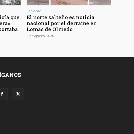
Sociedad
icía que
El norte salteño es noticia
jera»
nacional por el derrame en
portaba
Lomas de Olmedo
6 de agosto, 2026
ÍGANOS