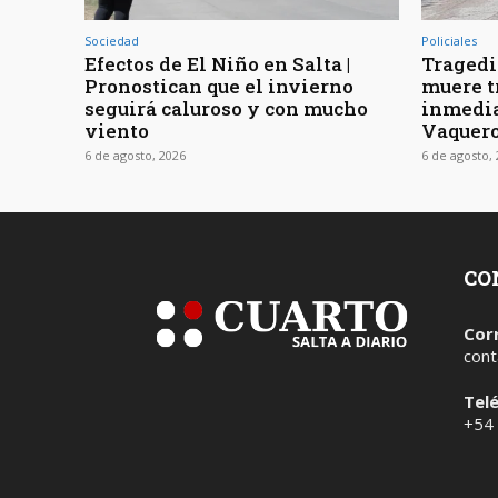
Sociedad
Policiales
Efectos de El Niño en Salta |
Tragedia
Pronostican que el invierno
muere t
seguirá caluroso y con mucho
inmedia
viento
Vaquer
6 de agosto, 2026
6 de agosto,
CO
Cor
cont
Tel
+54