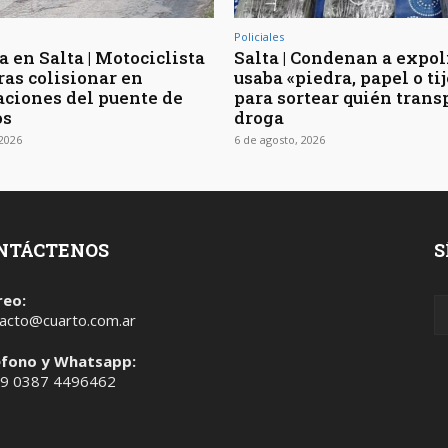
Policiales
 en Salta | Motociclista
Salta | Condenan a expol
ras colisionar en
usaba «piedra, papel o ti
ciones del puente de
para sortear quién trans
os
droga
 2026
6 de agosto, 2026
NTÁCTENOS
S
reo:
acto@cuarto.com.ar
éfono y Whatsapp:
 9 0387 4496462