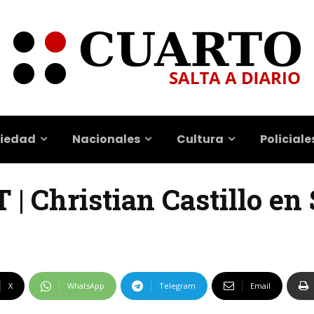
iedad
Nacionales
Cultura
Policiale
 | Christian Castillo en 
X
WhatsApp
Telegram
Email