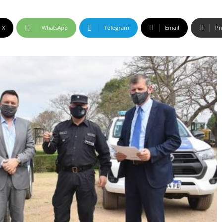
X
WhatsApp
Telegram
Email
Pr