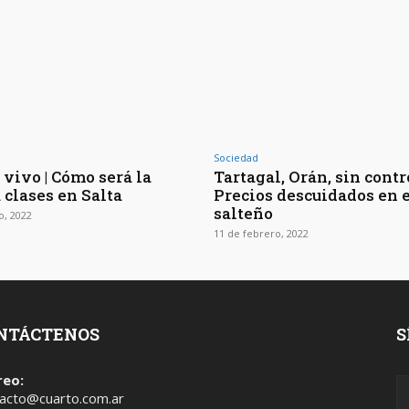
Sociedad
 vivo | Cómo será la
Tartagal, Orán, sin contro
 clases en Salta
Precios descuidados en e
salteño
o, 2022
11 de febrero, 2022
NTÁCTENOS
S
reo:
acto@cuarto.com.ar