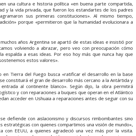
n una cultura e historia política «en buena parte compartida,
tad y la vida privada, que fueron los estandartes de los padres
agramaron sus primeras constituciones». Al mismo tiempo,
adición» porque «permitieron que la humanidad evolucionara a
muchos años Argentina se apartó de estas ideas e insistió por
estamos volviendo a abrazar, pero veo con preocupación cómo
e la espalda a esas ideas. Por eso hoy más que nunca hay que
 sostenemos estos valores».
 en Tierra del Fuego busca «ratificar el desarrollo en la base
se constituirá el gran de desarrollo más cercano a la Antártida y
entrada al continente blanco». Según dijo, la obra permitirá
logístico y con reparaciones a buques que operan en el Atlántico
edan acceder en Ushuaia a reparaciones antes de seguir con su
se defiende con aislacionismo y discursos rimbombantes sino
nzas estratégicas con quienes compartimos una visión de mundo»,
gica con EEUU, a quienes agradeció una vez más por la visita.