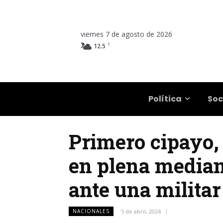
viernes 7 de agosto de 2026
C
12.5
Salta
Política
Soc
Primero cipayo, 
en plena mediano
ante una milita
NACIONALES
5 de abril, 2024