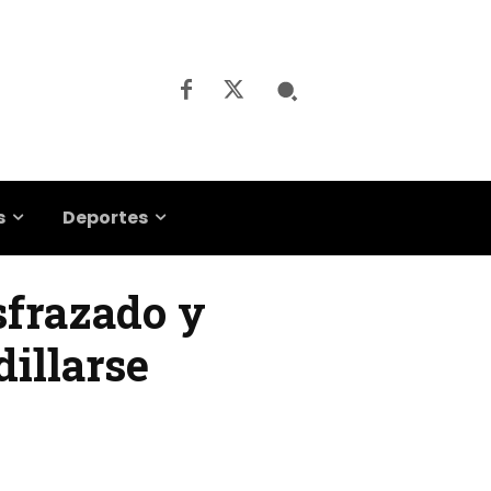
s
Deportes
sfrazado y
dillarse