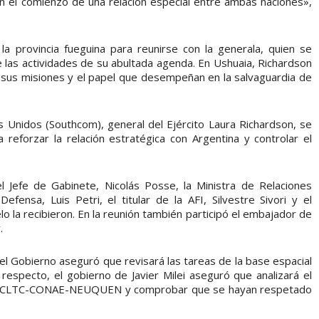
el comienzo de una relación especial entre ambas naciones»,
la provincia fueguina para reunirse con la generala, quien se
 las actividades de su abultada agenda. En Ushuaia, Richardson
cer sus misiones y el papel que desempeñan en la salvaguardia de
Unidos (Southcom), general del Ejército Laura Richardson, se
reforzar la relación estratégica con Argentina y controlar el
 el Jefe de Gabinete, Nicolás Posse, la Ministra de Relaciones
efensa, Luis Petri, el titular de la AFI, Silvestre Sivori y el
lo la recibieron. En la reunión también participó el embajador de
.
, el Gobierno aseguró que revisará las tareas de la base espacial
 respecto, el gobierno de Javier Milei aseguró que analizará el
ndo CLTC-CONAE-NEUQUEN y comprobar que se hayan respetado