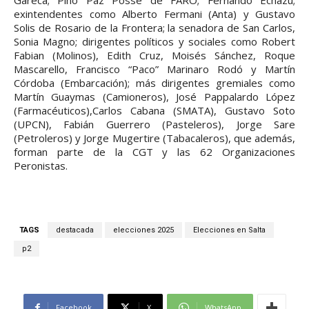
Gareca; Pino Paz Posse de FARO; Fernando Echazu;
exintendentes como Alberto Fermani (Anta) y Gustavo
Solis de Rosario de la Frontera; la senadora de San Carlos,
Sonia Magno; dirigentes políticos y sociales como Robert
Fabian (Molinos), Edith Cruz, Moisés Sánchez, Roque
Mascarello, Francisco “Paco” Marinaro Rodó y Martín
Córdoba (Embarcación); más dirigentes gremiales como
Martín Guaymas (Camioneros), José Pappalardo López
(Farmacéuticos),Carlos Cabana (SMATA), Gustavo Soto
(UPCN), Fabián Guerrero (Pasteleros), Jorge Sare
(Petroleros) y Jorge Mugertire (Tabacaleros), que además,
forman parte de la CGT y las 62 Organizaciones
Peronistas.
TAGS
destacada
elecciones 2025
Elecciones en Salta
p2
Facebook
X
WhatsApp