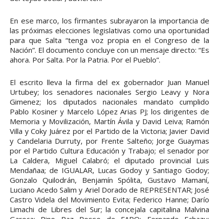
En ese marco, los firmantes subrayaron la importancia de
las próximas elecciones legislativas como una oportunidad
para que Salta “tenga voz propia en el Congreso de la
Nación”. El documento concluye con un mensaje directo: “Es
ahora. Por Salta. Por la Patria. Por el Pueblo”.
El escrito lleva la firma del ex gobernador Juan Manuel
Urtubey; los senadores nacionales Sergio Leavy y Nora
Gimenez; los diputados nacionales mandato cumplido
Pablo Kosiner y Marcelo López Arias PJ; los dirigentes de
Memoria y Movilización, Martín Ávila y David Leiva; Ramón
Villa y Coky Juárez por el Partido de la Victoria; Javier David
y Candelaria Durruty, por Frente Salteño; Jorge Guaymas
por el Partido Cultura Educación y Trabajo; el senador por
La Caldera, Miguel Calabró; el diputado provincial Luis
Mendañaa; de IGUALAR, Lucas Godoy y Santiago Godoy;
Gonzalo Quilodrán, Benjamín Spólita, Gustavo Mamaní,
Luciano Acedo Salim y Ariel Dorado de REPRESENTAR; José
Castro Videla del Movimiento Evita; Federico Hanne; Darío
Limachi de Libres del Sur; la concejala capitalina Malvina