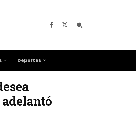
s
Deportes
desea
o adelantó