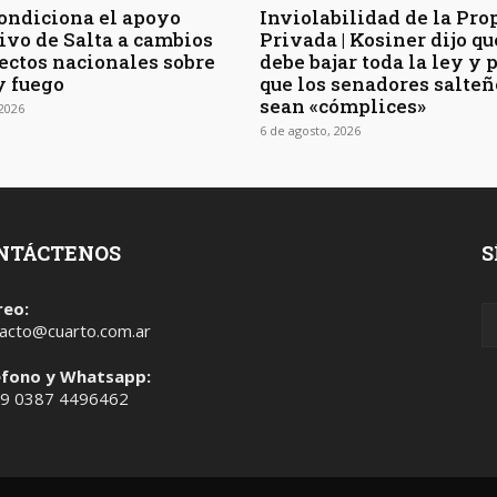
ondiciona el apoyo
Inviolabilidad de la Pro
tivo de Salta a cambios
Privada | Kosiner dijo qu
ectos nacionales sobre
debe bajar toda la ley y 
y fuego
que los senadores salteñ
sean «cómplices»
 2026
6 de agosto, 2026
NTÁCTENOS
S
reo:
acto@cuarto.com.ar
éfono y Whatsapp:
 9 0387 4496462