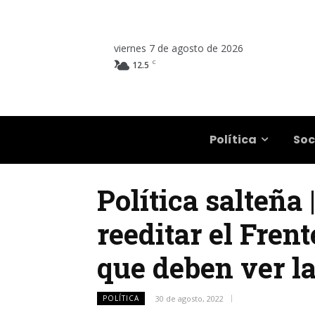
viernes 7 de agosto de 2026
C
12.5
Salta
Política
Soc
Política salteñ
reeditar el Fren
que deben ver l
POLÍTICA
30 de agosto, 2022