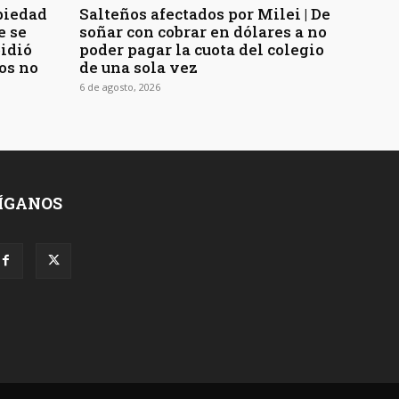
piedad
Salteños afectados por Milei | De
e se
soñar con cobrar en dólares a no
pidió
poder pagar la cuota del colegio
os no
de una sola vez
6 de agosto, 2026
ÍGANOS