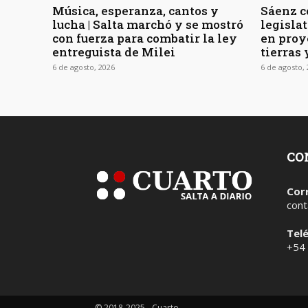
Música, esperanza, cantos y
Sáenz c
lucha | Salta marchó y se mostró
legisla
con fuerza para combatir la ley
en proy
entreguista de Milei
tierras 
6 de agosto, 2026
6 de agosto,
CO
Cor
cont
Tel
+54
© 2018-2025 - Cuarto