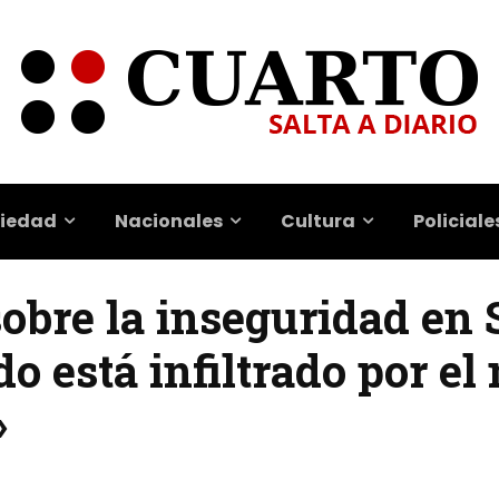
iedad
Nacionales
Cultura
Policiale
obre la inseguridad en S
do está infiltrado por el
»