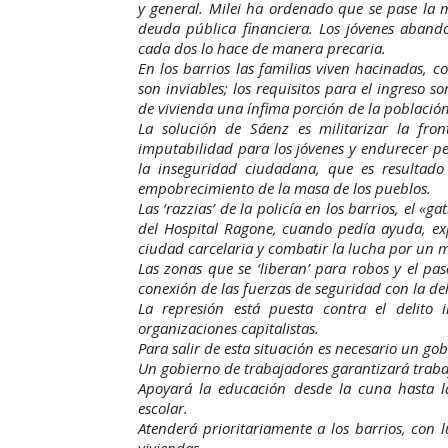
y general. Milei ha ordenado que se pase la 
deuda pública financiera. Los jóvenes aband
cada dos lo hace de manera precaria.
En los barrios las familias viven hacinadas, c
son inviables; los requisitos para el ingreso 
de vivienda una ínfima porción de la población–
La solución de Sáenz es militarizar la fro
imputabilidad para los jóvenes y endurecer pe
la inseguridad ciudadana, que es resultado
empobrecimiento de la masa de los pueblos.
Las ‘razzias’ de la policía en los barrios, el «g
del Hospital Ragone, cuando pedía ayuda, expo
ciudad carcelaria y combatir la lucha por un 
Las zonas que se ‘liberan’ para robos y el pas
conexión de las fuerzas de seguridad con la de
La represión está puesta contra el delito 
organizaciones capitalistas.
Para salir de esta situación es necesario un g
Un gobierno de trabajadores garantizará traba
Apoyará la educación desde la cuna hasta l
escolar.
Atenderá prioritariamente a los barrios, con l
viviendas.