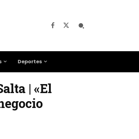
s
Deportes
alta | «El
 negocio