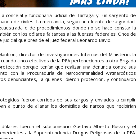
 a concejal y funcionaria judicial de Tartagal y un sargento de
banda de civiles. La mercancía, según una fuente de seguridad,
secuestrada o de procedimientos donde no se hace constar la
mbién con los dólares faltantes a las fuerzas federales. Once de
 judicial que preside el juez federal Leonardo Bavio.
nfroni, director de Investigaciones Internas del Ministerio, la
cuando cinco efectivos de la PFA pertenecientes a otra Brigada
protección porque tenían que realizar una denuncia contra sus
unto con la Procuraduría de Narcocriminalidad Antinarcóticos
ivos denunciantes, a quienes dieron protección, y continuaron
rotegidos fueron corridos de sus cargos y enviados a cumplir
an a punto de allanar los domicilios de narcos que recibirían
e dólares fueron el subcomisario Gustavo Alberto Russo y el
rtenecientes a la Superintendencia Drogas Peligrosas de la PFA.
dinero.