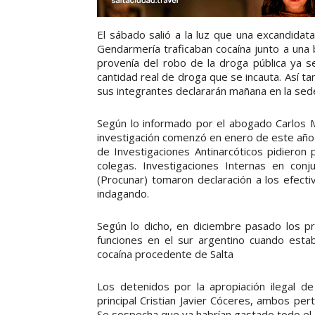
El sábado salió a la luz que una excandidata
Gendarmería traficaban cocaína junto a una 
provenía del robo de la droga pública ya 
cantidad real de droga que se incauta. Así ta
sus integrantes declararán mañana en la sede
Según lo informado por el abogado Carlos Ma
investigación comenzó en enero de este año 
de Investigaciones Antinarcóticos pidieron 
colegas. Investigaciones Internas en conj
(Procunar) tomaron declaración a los efect
indagando.
Según lo dicho, en diciembre pasado los p
funciones en el sur argentino cuando estab
cocaína procedente de Salta
Los detenidos por la apropiación ilegal d
principal Cristian Javier Cóceres, ambos pe
Se sospecha que ya habrían gastado todo el 