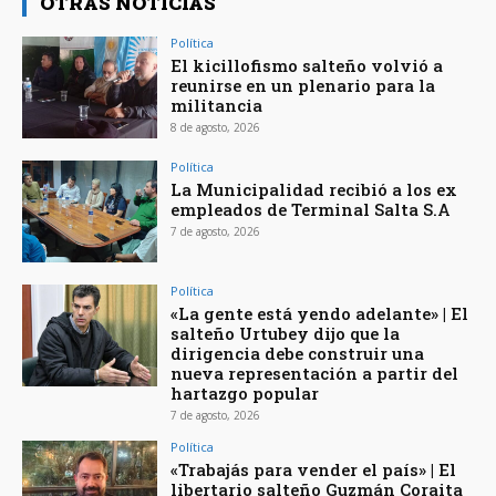
OTRAS NOTICIAS
Política
El kicillofismo salteño volvió a
reunirse en un plenario para la
militancia
8 de agosto, 2026
Política
La Municipalidad recibió a los ex
empleados de Terminal Salta S.A
7 de agosto, 2026
Política
«La gente está yendo adelante» | El
salteño Urtubey dijo que la
dirigencia debe construir una
nueva representación a partir del
hartazgo popular
7 de agosto, 2026
Política
«Trabajás para vender el país» | El
libertario salteño Guzmán Coraita