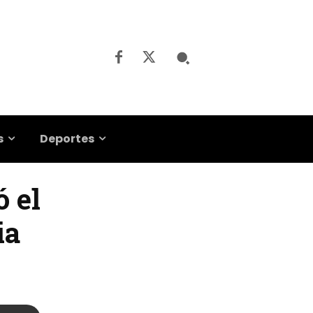
s
Deportes
ó el
ia