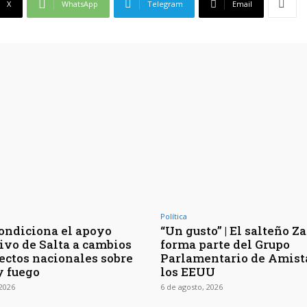
X
WhatsApp
Telegram
Email
Política
ondiciona el apoyo
“Un gusto” | El salteño Z
tivo de Salta a cambios
forma parte del Grupo
ectos nacionales sobre
Parlamentario de Amist
y fuego
los EEUU
 2026
6 de agosto, 2026