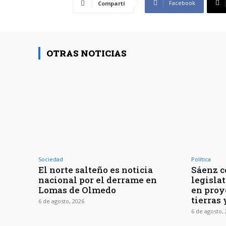
Facebook
Compartí
OTRAS NOTICIAS
Sociedad
Política
El norte salteño es noticia
Sáenz c
nacional por el derrame en
legisla
Lomas de Olmedo
en proy
tierras 
6 de agosto, 2026
6 de agosto,