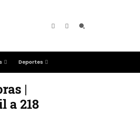
s
Deportes
ras |
l a 218