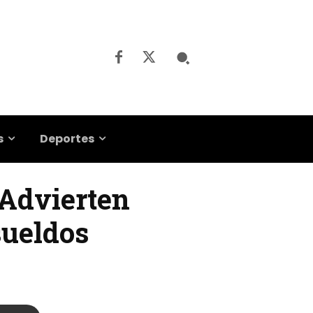
s
Deportes
 Advierten
sueldos