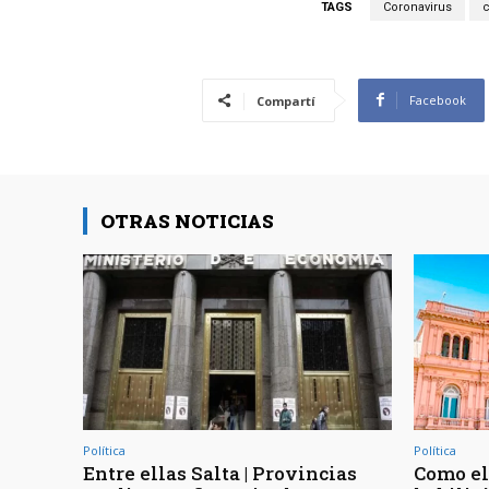
TAGS
Coronavirus
Facebook
Compartí
OTRAS NOTICIAS
Política
Política
Entre ellas Salta | Provincias
Como el 