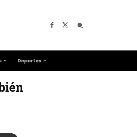
s
Deportes
bién