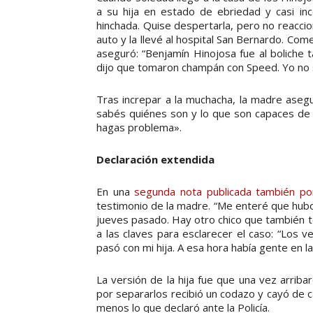
a su hija en estado de ebriedad y casi inc
hinchada. Quise despertarla, pero no reaccion
auto y la llevé al hospital San Bernardo. Com
aseguró: “Benjamín Hinojosa fue al boliche 
dijo que tomaron champán con Speed. Yo no sé
Tras increpar a la muchacha, la madre aseg
sabés quiénes son y lo que son capaces de 
hagas problema».
Declaración extendida
En una
segunda nota publicada también po
testimonio de la madre. “Me enteré que hubo 
jueves pasado. Hay otro chico que también t
a las claves para esclarecer el caso: “Los v
pasó con mi hija. A esa hora había gente en la 
La versión de la hija fue que una vez arriba
por separarlos recibió un codazo y cayó de ca
menos lo que declaró ante la Policía.