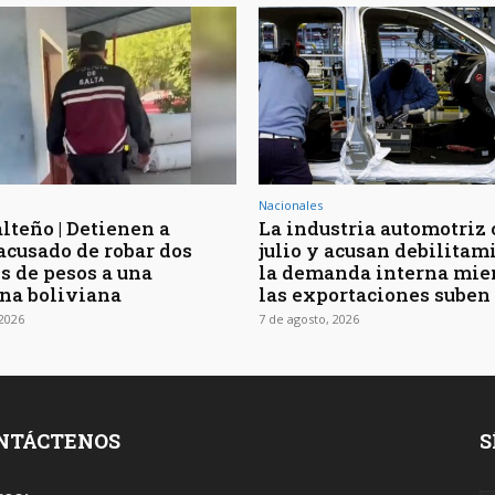
Nacionales
lteño | Detienen a
La industria automotriz
 acusado de robar dos
julio y acusan debilitam
s de pesos a una
la demanda interna mie
na boliviana
las exportaciones suben
 2026
7 de agosto, 2026
NTÁCTENOS
S