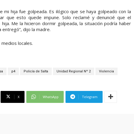
mi hija fue golpeada. Es ilógico que se haya golpeado con la
jar que esto quede impune. Solo reclamé y denuncié que el
hija. Me la hicieron dormir golpeada, la situación podría haber
a entregó”, dijo la madre.
 medios locales.
sa
p4
Policía de Salta
Unidad Regional Nº 2
Violencia
X
WhatsApp
Telegram