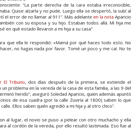
onsciente: “La parte derecha de la cara estaba irreconocible,
aba. Quise alzarla y no pude. Luego ella se despertó, la subí al
etí el error de no llamar al 911”. Más adelante
en la nota
Aparicio
también con su esposa y su hijo. Estaban todos allá. Mi hija me
 en qué estado llevaron a mi hija a su casa”.
ura que ella le respondió: «Mamá por qué haces todo esto. No
hacer, no hagas nada por favor. Tomé un poco y me caí. No te
r El Tribuno
, dos días después de la primera, se extiende el
un problema en la vereda de la casa de esta familia, a las 9 del
erminó herido”, aseguró Soledad Aparicio, quien además apuntó
ecinos de esa cuadra (por la calle Zuviría al 1800) saben lo que
calle. Ellos saben quién agredió a mi hija y al otro chico”.
ron al lugar, el novio se puso a pelear con otro muchacho y ella
ra al cordón de la vereda, por ello resultó lastimada. Eso fue al