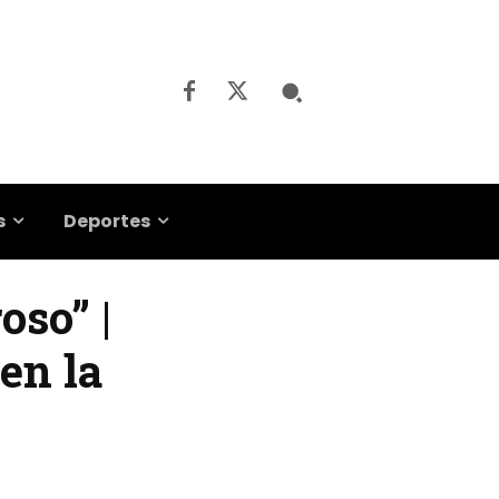
s
Deportes
oso” |
en la