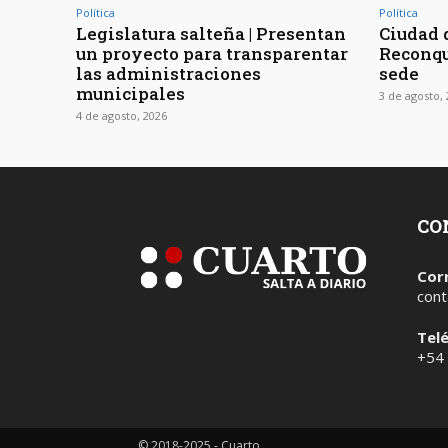
Política
Política
Legislatura salteña | Presentan
Ciudad d
un proyecto para transparentar
Reconqu
las administraciones
sede
municipales
3 de agosto,
4 de agosto, 2026
CO
Cor
cont
Tel
+54
© 2018-2025 - Cuarto