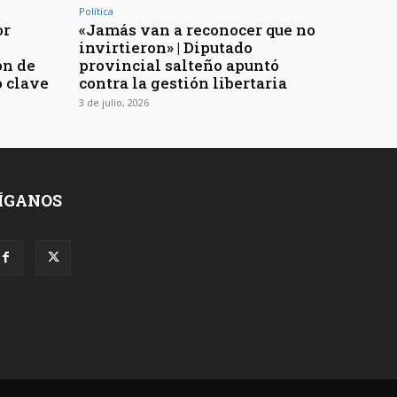
Política
or
«Jamás van a reconocer que no
n
invirtieron» | Diputado
ón de
provincial salteño apuntó
 clave
contra la gestión libertaria
3 de julio, 2026
ÍGANOS