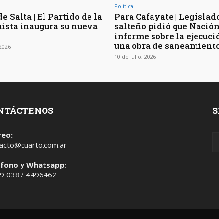
Política
e Salta | El Partido de la
Para Cafayate | Legislad
ista inaugura su nueva
salteño pidió que Nació
informe sobre la ejecuci
una obra de saneamiento
 2026
10 de julio, 2026
NTÁCTENOS
S
reo:
acto@cuarto.com.ar
éfono y Whatsapp:
 9 0387 4496462