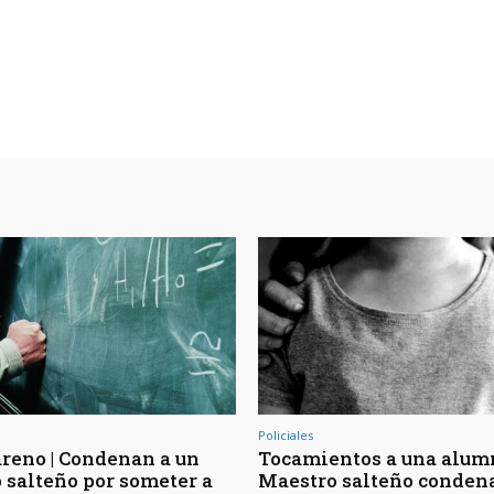
Policiales
reno | Condenan a un
Tocamientos a una alumn
 salteño por someter a
Maestro salteño condena