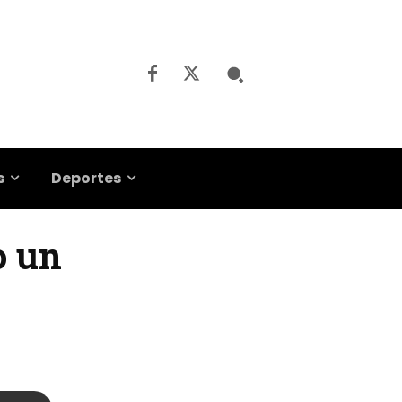
s
Deportes
o un