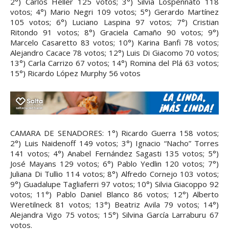
2°) Carlos Heller 125 votos; 3°) Silvia Lospennato 118
votos; 4°) Mario Negri 109 votos; 5°) Gerardo Martínez
105 votos; 6°) Luciano Laspina 97 votos; 7°) Cristian
Ritondo 91 votos; 8°) Graciela Camaño 90 votos; 9°)
Marcelo Casaretto 83 votos; 10°) Karina Banfi 78 votos;
Alejandro Cacace 78 votos; 12°) Luis Di Giacomo 70 votos;
13°) Carla Carrizo 67 votos; 14°) Romina del Plá 63 votos;
15°) Ricardo López Murphy 56 votos
CAMARA DE SENADORES: 1°) Ricardo Guerra 158 votos;
2°) Luis Naidenoff 149 votos; 3°) Ignacio “Nacho” Torres
141 votos; 4°) Anabel Fernández Sagasti 135 votos; 5°)
José Mayans 129 votos; 6°) Pablo Yedlin 120 votos; 7°)
Juliana Di Tullio 114 votos; 8°) Alfredo Cornejo 103 votos;
9°) Guadalupe Tagliaferri 97 votos; 10°) Silvia Giacoppo 92
votos; 11°) Pablo Daniel Blanco 86 votos; 12°) Alberto
Weretilneck 81 votos; 13°) Beatriz Avila 79 votos; 14°)
Alejandra Vigo 75 votos; 15°) Silvina García Larraburu 67
votos.