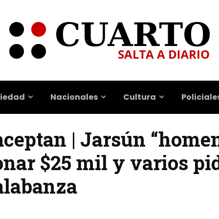
iedad
Nacionales
Cultura
Policiale
aceptan | Jarsún “homen
nar $25 mil y varios pi
 alabanza