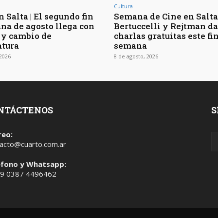
Cultura
 Salta | El segundo fin
Semana de Cine en Salta 
na de agosto llega con
Bertuccelli y Rejtman d
 y cambio de
charlas gratuitas este fi
tura
semana
 2026
8 de agosto, 2026
NTÁCTENOS
S
reo:
acto@cuarto.com.ar
éfono y Whatsapp:
 9 0387 4496462