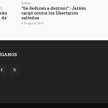
Política
|
“Se dedican a destruir” | Jarsún
arán
cargó contra los libertarios
n de
salteños
8 de agosto, 2026
ÍGANOS