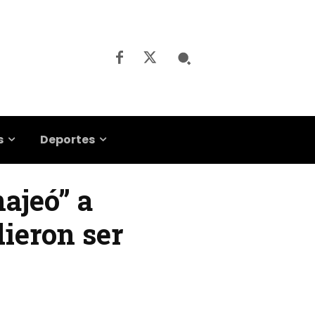
s
Deportes
ajeó” a
dieron ser