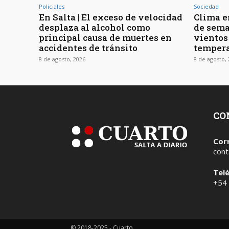
Policiales
Sociedad
En Salta | El exceso de velocidad
Clima en
desplaza al alcohol como
de sema
principal causa de muertes en
vientos
accidentes de tránsito
tempera
8 de agosto, 2026
8 de agosto,
CO
Cor
cont
Tel
+54
© 2018-2025 - Cuarto