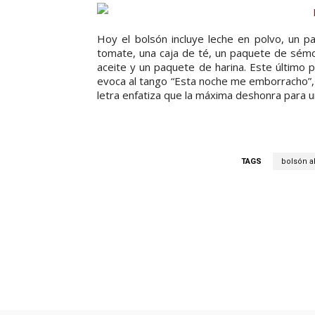
Hoy el bolsón incluye leche en polvo, un p
tomate, una caja de té, un paquete de sémo
aceite y un paquete de harina. Este último p
evoca al tango “Esta noche me emborracho”, 
letra enfatiza que la máxima deshonra para un 
TAGS
bolsón a
Facebook
Compartí