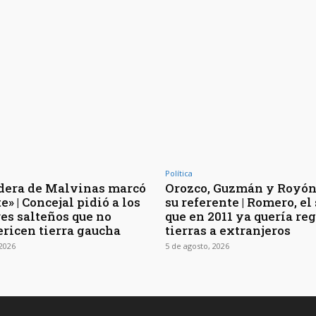
Política
dera de Malvinas marcó
Orozco, Guzmán y Royón
e» | Concejal pidió a los
su referente | Romero, el
es salteños que no
que en 2011 ya quería re
ericen tierra gaucha
tierras a extranjeros
 2026
5 de agosto, 2026