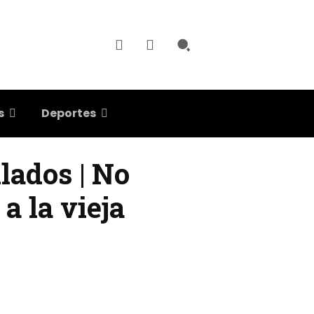
s
Deportes
lados | No
a la vieja
int