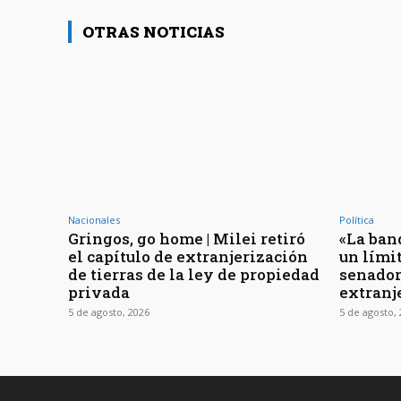
OTRAS NOTICIAS
Nacionales
Política
Gringos, go home | Milei retiró
«La ban
el capítulo de extranjerización
un límit
de tierras de la ley de propiedad
senador
privada
extranj
5 de agosto, 2026
5 de agosto,