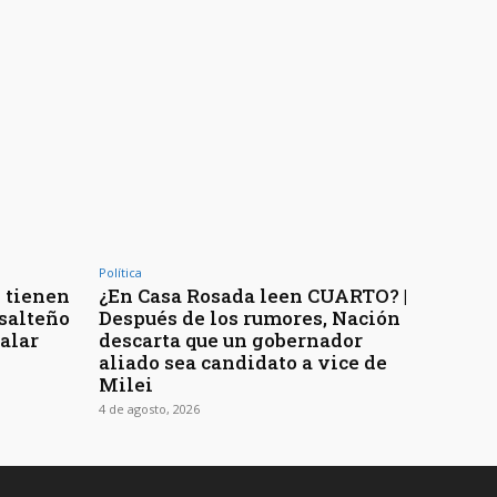
Política
 tienen
¿En Casa Rosada leen CUARTO? |
 salteño
Después de los rumores, Nación
galar
descarta que un gobernador
aliado sea candidato a vice de
Milei
4 de agosto, 2026