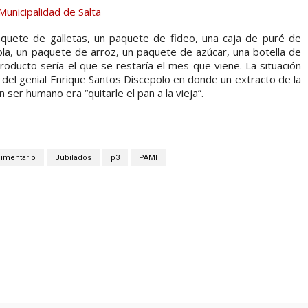
aquete de galletas, un paquete de fideo, una caja de puré de
la, un paquete de arroz, un paquete de azúcar, una botella de
roducto sería el que se restaría el mes que viene. La situación
del genial Enrique Santos Discepolo en donde un extracto de la
ser humano era “quitarle el pan a la vieja”.
limentario
Jubilados
p3
PAMI
X
WhatsApp
Telegram
Email
Pr