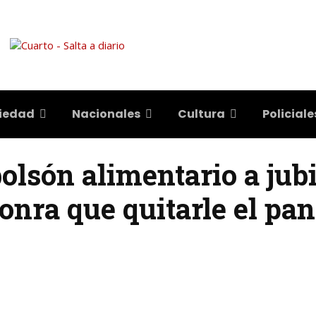
iedad
Nacionales
Cultura
Policiale
olsón alimentario a jubi
ra que quitarle el pan 
X
WhatsApp
Telegram
Email
Pr