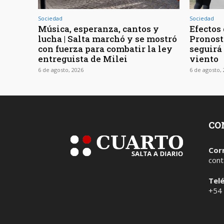
Sociedad
Sociedad
Música, esperanza, cantos y
Efectos 
lucha | Salta marchó y se mostró
Pronost
con fuerza para combatir la ley
seguirá
entreguista de Milei
viento
6 de agosto, 2026
6 de agosto,
CO
Cor
cont
Tel
+54