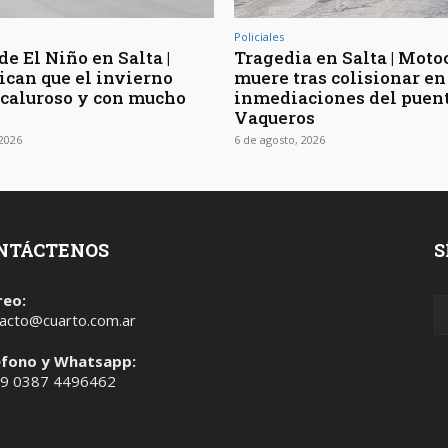
Policiales
de El Niño en Salta |
Tragedia en Salta | Moto
ican que el invierno
muere tras colisionar en
 caluroso y con mucho
inmediaciones del puen
Vaqueros
 2026
6 de agosto, 2026
NTÁCTENOS
S
reo:
acto@cuarto.com.ar
éfono y Whatsapp:
 9 0387 4496462