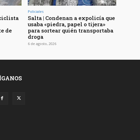
Policiales
ciclista
Salta | Condenan a expolicía que
usaba «piedra, papel o tijera»
te de
para sortear quién transportaba
droga
6 de agosto, 2026
ÍGANOS