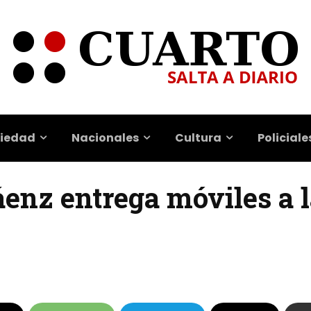
iedad
Nacionales
Cultura
Policiale
áenz entrega móviles a l