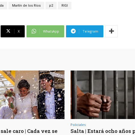
da
Martín de los Ríos
p2
RIGI
X
WhatsApp
Telegram
Policiales
sale caro | Cada vez se
Salta | Estará ocho años 