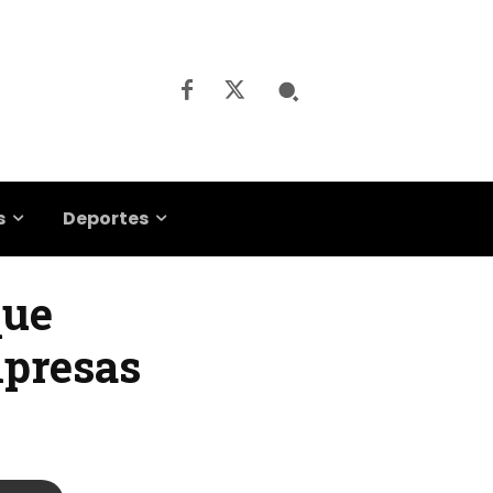
s
Deportes
que
mpresas