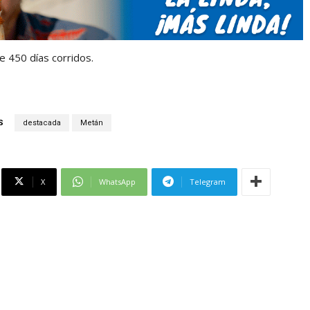
e 450 días corridos.
S
destacada
Metán
X
WhatsApp
Telegram