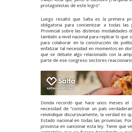
protagonistas de este logro”.
Luego resaltó que Salta es la primera pro
obligatoria para concientizar a todas la
Provincial sobre las distintas modalidades d
también a nivel nacional para replicar lo que
para colaborar en la construcción de polít
enfatizar tal necesidad en momentos en don
que se debate algo relacionado con la amp
parte de ese congreso sectores reaccionarios
Donda recordó que hace unos meses el I
necesidad de “construir un país verdaderam
reivindique discursivamente, la verdad es 
Estado nacional en todas las provincias. Po
provincia en sancionar esta ley. Tiene que v
asimetrías que se fueron heredando y que