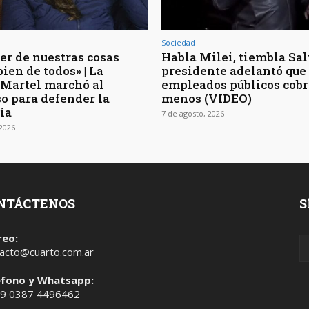
Sociedad
er de nuestras cosas
Habla Milei, tiembla Salt
bien de todos» | La
presidente adelantó que 
 Martel marchó al
empleados públicos cob
o para defender la
menos (VIDEO)
ía
7 de agosto, 2026
 2026
NTÁCTENOS
S
reo:
acto@cuarto.com.ar
éfono y Whatsapp:
 9 0387 4496462