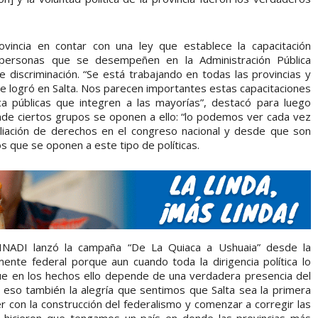
vincia en contar con una ley que establece la capacitación
s personas que se desempeñen en la Administración Pública
e discriminación. “Se está trabajando en todas las provincias y
 se logró en Salta. Nos parecen importantes estas capacitaciones
ica públicas que integren a las mayorías”, destacó para luego
de ciertos grupos se oponen a ello: “lo podemos ver cada vez
liación de derechos en el congreso nacional y desde que son
 que se oponen a este tipo de políticas.
NADI lanzó la campaña “De La Quiaca a Ushuaia” desde la
ente federal porque aun cuando toda la dirigencia política lo
que en los hechos ello depende de una verdadera presencia del
r eso también la alegría que sentimos que Salta sea la primera
er con la construcción del federalismo y comenzar a corregir las
 hicieron que tengamos un país en donde las provincias más