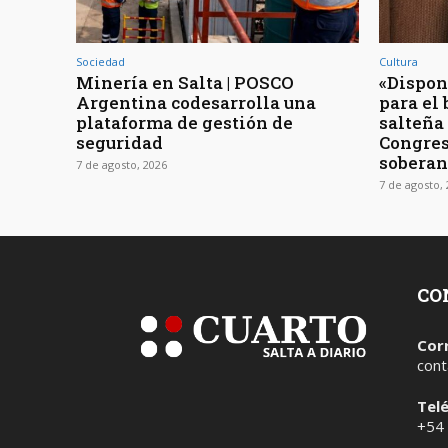
Sociedad
Cultura
Minería en Salta | POSCO
«Dispon
Argentina codesarrolla una
para el 
plataforma de gestión de
salteña
seguridad
Congres
soberan
7 de agosto, 2026
7 de agosto,
CO
Cor
cont
Tel
+54