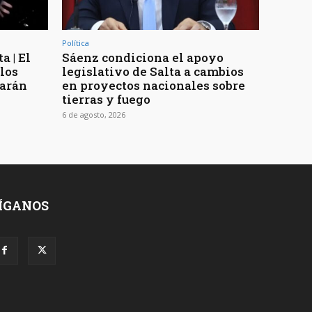
Política
a | El
Sáenz condiciona el apoyo
los
legislativo de Salta a cambios
rarán
en proyectos nacionales sobre
tierras y fuego
6 de agosto, 2026
ÍGANOS