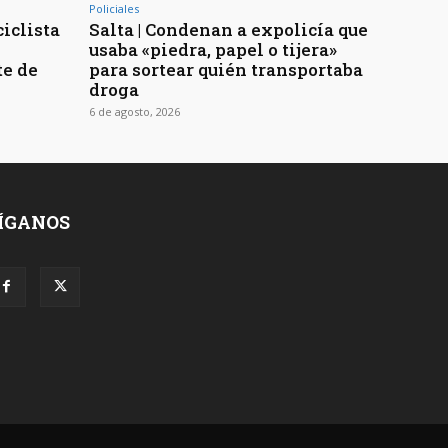
Policiales
ciclista
Salta | Condenan a expolicía que
usaba «piedra, papel o tijera»
te de
para sortear quién transportaba
droga
6 de agosto, 2026
ÍGANOS