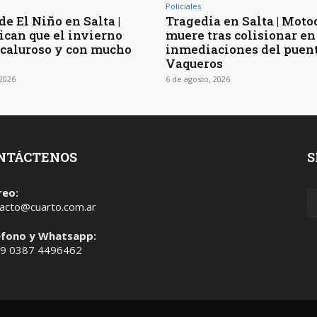
Policiales
de El Niño en Salta |
Tragedia en Salta | Moto
ican que el invierno
muere tras colisionar en
 caluroso y con mucho
inmediaciones del puen
Vaqueros
 2026
6 de agosto, 2026
NTÁCTENOS
S
reo:
acto@cuarto.com.ar
éfono y Whatsapp:
 9 0387 4496462