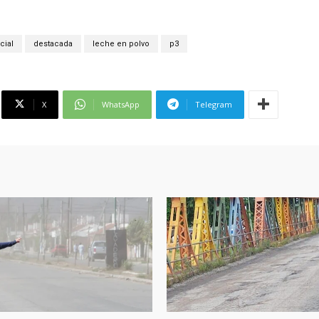
cial
destacada
leche en polvo
p3
X
WhatsApp
Telegram