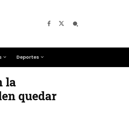
s
Deportes
 la
elen quedar