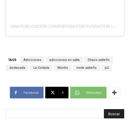
UNA PUBLICACIÓN COMPARTIDA POR FUNDACION LA NACION (@FUNDACIONLANACION)
TAGS
Adicciones
adicciones en salta
Chaco salteño
destacada
La Cortada
Morillo
norte salteño
p2
Facebook
X
WhatsApp