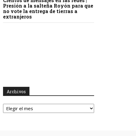
Cientos de mensajes en las redes |
Presión a la salteña Royón para que
no vote la entrega de tierras a
extranjeros
Archivos
Archivos