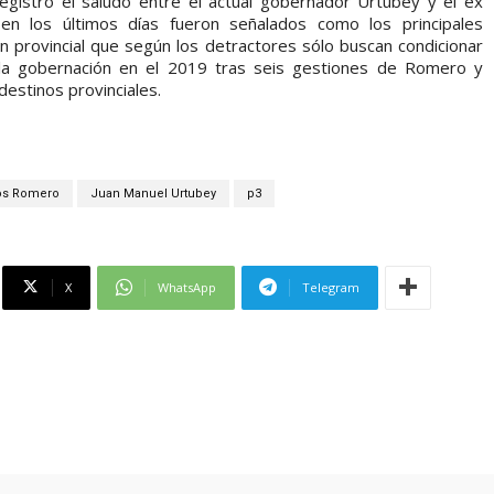
registró el saludo entre el actual gobernador Urtubey y el ex
n los últimos días fueron señalados como los principales
n provincial que según los detractores sólo buscan condicionar
la gobernación en el 2019 tras seis gestiones de Romero y
destinos provinciales.
os Romero
Juan Manuel Urtubey
p3
X
WhatsApp
Telegram