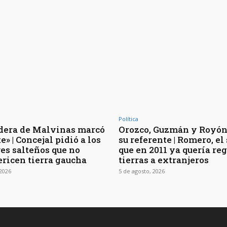
Política
dera de Malvinas marcó
Orozco, Guzmán y Royón
e» | Concejal pidió a los
su referente | Romero, el
es salteños que no
que en 2011 ya quería re
ericen tierra gaucha
tierras a extranjeros
 2026
5 de agosto, 2026