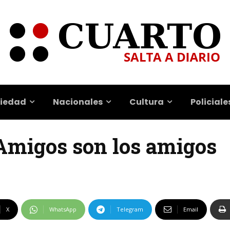
iedad
Nacionales
Cultura
Policiale
| Amigos son los amigos
X
WhatsApp
Telegram
Email