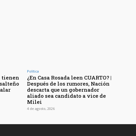
Política
 tienen
¿En Casa Rosada leen CUARTO? |
 salteño
Después de los rumores, Nación
galar
descarta que un gobernador
aliado sea candidato a vice de
Milei
4 de agosto, 2026