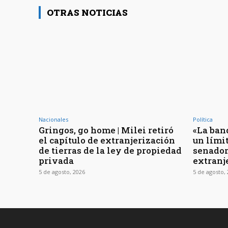
OTRAS NOTICIAS
Nacionales
Política
Gringos, go home | Milei retiró
«La ban
el capítulo de extranjerización
un límit
de tierras de la ley de propiedad
senador
privada
extranj
5 de agosto, 2026
5 de agosto,