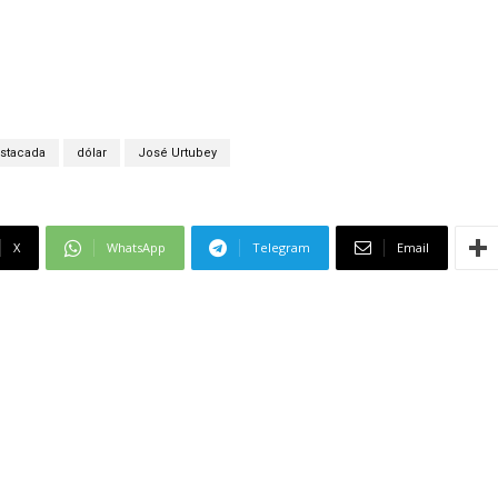
stacada
dólar
José Urtubey
X
WhatsApp
Telegram
Email