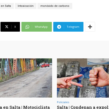
 en Salta
Intoxicación
monóxido de carbono
X
WhatsApp
Telegram
Policiales
 en Salta | Motociclista
Salta | Condenan a expol