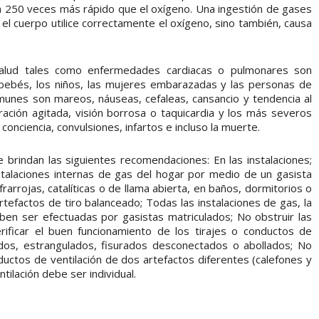
 250 veces más rápido que el oxígeno. Una ingestión de gases
l cuerpo utilice correctamente el oxígeno, sino también, causa
alud tales como enfermedades cardiacas o pulmonares son
s bebés, los niños, las mujeres embarazadas y las personas de
unes son mareos, náuseas, cefaleas, cansancio y tendencia al
ación agitada, visión borrosa o taquicardia y los más severos
nciencia, convulsiones, infartos e incluso la muerte.
 brindan las siguientes recomendaciones: En las instalaciones;
stalaciones internas de gas del hogar por medio de un gasista
frarrojas, catalíticas o de llama abierta, en baños, dormitorios o
tefactos de tiro balanceado; Todas las instalaciones de gas, la
ben ser efectuadas por gasistas matriculados; No obstruir las
Verificar el buen funcionamiento de los tirajes o conductos de
dos, estrangulados, fisurados desconectados o abollados; No
ductos de ventilación de dos artefactos diferentes (calefones y
ilación debe ser individual.