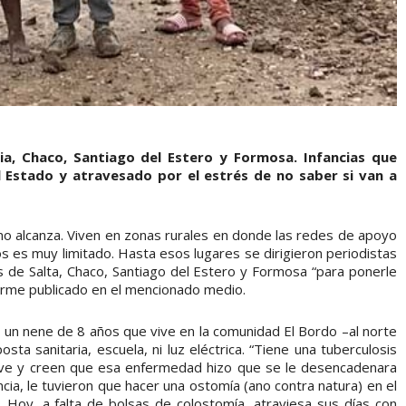
cia, Chaco, Santiago del Estero y Formosa. Infancias que
l Estado y atravesado por el estrés de no saber si van a
o alcanza. Viven en zonas rurales en donde las redes de apoyo
os es muy limitado. Hasta esos lugares se dirigieron periodistas
s de Salta, Chaco, Santiago del Estero y Formosa “para ponerle
nforme publicado en el mencionado medio.
, un nene de 8 años que vive en la comunidad El Bordo –al norte
ta sanitaria, escuela, ni luz eléctrica. “Tiene una tuberculosis
rave y creen que esa enfermedad hizo que se le desencadenara
cia, le tuvieron que hacer una ostomía (ano contra natura) en el
 Hoy, a falta de bolsas de colostomía, atraviesa sus días con