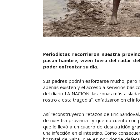
Periodistas recorrieron nuestra provin
pasan hambre, viven fuera del radar de
poder enfrentar su día.
Sus padres podrán esforzarse mucho, pero n
apenas existen y el acceso a servicios básic
del diario LA NACION: las zonas más aislada
rostro a esta tragedia”, enfatizaron en el i
Así reconstruyeron retazos de Eric Sandoval
de nuestra provincia– y que no cuenta con pos
que lo llevó a un cuadro de desnutrición g
una infección en el intestino. Como consecuen
hospital de Salta, que es por donde defeca.