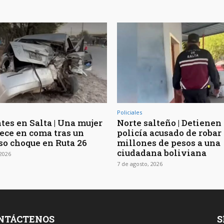
Policiales
tes en Salta | Una mujer
Norte salteño | Detienen
ce en coma tras un
policía acusado de robar
so choque en Ruta 26
millones de pesos a una
ciudadana boliviana
 2026
7 de agosto, 2026
NTÁCTENOS
S