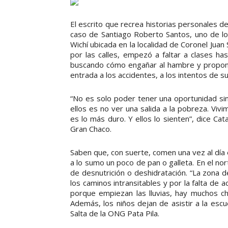
El escrito que recrea historias personales de
caso de Santiago Roberto Santos, uno de l
Wichí ubicada en la localidad de Coronel Juan
por las calles, empezó a faltar a clases h
buscando cómo engañar al hambre y proponién
entrada a los accidentes, a los intentos de sui
“No es solo poder tener una oportunidad sin
ellos es no ver una salida a la pobreza. Vivi
es lo más duro. Y ellos lo sienten”, dice Cat
Gran Chaco.
Saben que, con suerte, comen una vez al día 
a lo sumo un poco de pan o galleta. En el no
de desnutrición o deshidratación. “La zona d
los caminos intransitables y por la falta de
porque empiezan las lluvias, hay muchos ch
Además, los niños dejan de asistir a la escu
Salta de la ONG Pata Pila.