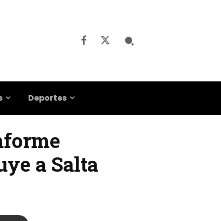
s
Deportes
informe
uye a Salta