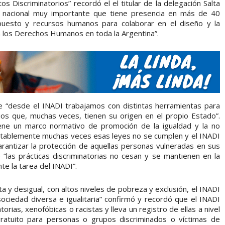
ctos Discriminatorios” recordó el el titular de la delegación Salta
 nacional muy importante que tiene presencia en más de 40
puesto y recursos humanos para colaborar en el diseño y la
en los Derechos Humanos en toda la Argentina”.
ue “desde el INADI trabajamos con distintas herramientas para
orios que, muchas veces, tienen su origen en el propio Estado”.
ene un marco normativo de promoción de la igualdad y la no
entablemente muchas veces esas leyes no se cumplen y el INADI
arantizar la protección de aquellas personas vulneradas en sus
“las prácticas discriminatorias no cesan y se mantienen en la
te la tarea del INADI”.
a y desigual, con altos niveles de pobreza y exclusión, el INADI
sociedad diversa e igualitaria” confirmó y recordó que el INADI
rias, xenofóbicas o racistas y lleva un registro de ellas a nivel
 gratuito para personas o grupos discriminados o víctimas de