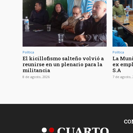
Política
Política
El kicillofismo salteño volvió a
La Muni
reunirse en un plenario para la
ex empl
militancia
S.A
8 de agosto, 2026
7 de agosto,
CO