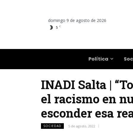
domingo 9 de agosto de 2026
C
5
Salta
Política
Soc
INADI Salta | “T
el racismo en n
esconder esa re
SOCIEDAD
5 de agosto, 2022