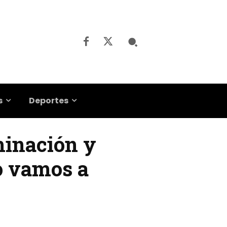
s
Deportes
iminación y
no vamos a