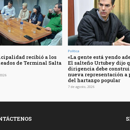
Política
cipalidad recibió a los
«La gente está yendo ade
eados de Terminal Salta
El salteño Urtubey dijo q
dirigencia debe construi
nueva representación a 
 2026
del hartazgo popular
7 de agosto, 2026
NTÁCTENOS
S