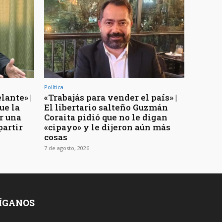
Política
lante» |
«Trabajás para vender el país» |
ue la
El libertario salteño Guzmán
r una
Coraita pidió que no le digan
partir
«cipayo» y le dijeron aún más
cosas
7 de agosto, 2026
ÍGANOS