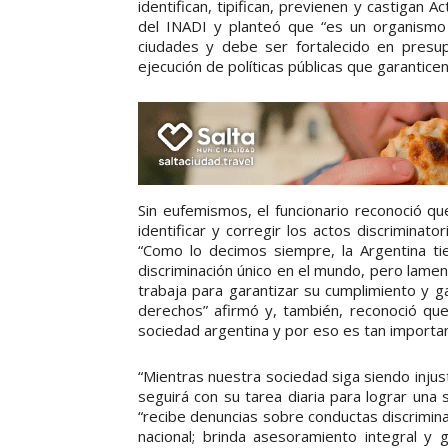
identifican, tipifican, previenen y castigan A
del INADI y planteó que “es un organismo
ciudades y debe ser fortalecido en presu
ejecución de políticas públicas que garantic
Sin eufemismos, el funcionario reconoció q
identificar y corregir los actos discriminat
“Como lo decimos siempre, la Argentina ti
discriminación único en el mundo, pero lam
trabaja para garantizar su cumplimiento y g
derechos” afirmó y, también, reconoció que 
sociedad argentina y por eso es tan importan
“Mientras nuestra sociedad siga siendo injust
seguirá con su tarea diaria para lograr una 
“recibe denuncias sobre conductas discriminato
nacional; brinda asesoramiento integral y