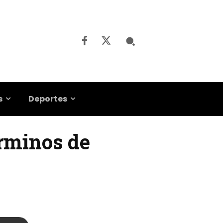
s
Deportes
érminos de