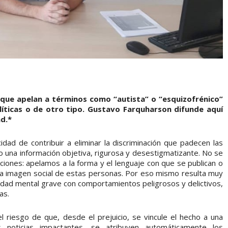
 que apelan a términos como “autista” o “esquizofrénico”
políticas o de otro tipo. Gustavo Farquharson difunde aquí
d.*
dad de contribuir a eliminar la discriminación que padecen las
una información objetiva, rigurosa y desestigmatizante. No se
aciones: apelamos a la forma y el lenguaje con que se publican o
n la imagen social de estas personas. Por eso mismo resulta muy
medad mental grave con comportamientos peligrosos y delictivos,
as.
el riesgo de que, desde el prejuicio, se vincule el hecho a una
noticias impactantes, se atribuyen automáticamente los