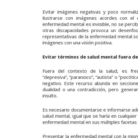
Evitar imágenes negativas y poco normali
ilustrarse con imágenes acordes con el c
enfermedad mental es invisible, no se perci
otras discapacidades provoca un desenfoq
representativas de la enfermedad mental s
imágenes con una visión positiva.
Evitar términos de salud mental fuera d
Fuera del contexto de la salud, es fre
“depresiva”, “paranoico”, “autista” o “psicót
negativo. Este recurso abunda en seccione
dualidad o una contradicción, pero genera
insulto.
Es necesario documentarse e informarse ade
salud mental, igual que se haría en cualquier
enfermedad mental en sus múltiples facetas po
Presentar la enfermedad mental con la mism