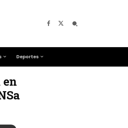
s
Deportes
l en
UNSa