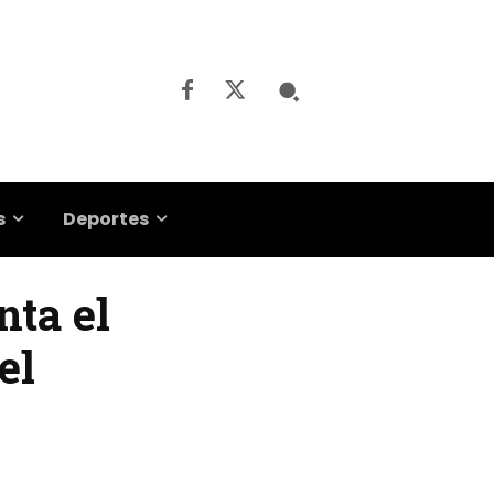
s
Deportes
nta el
el