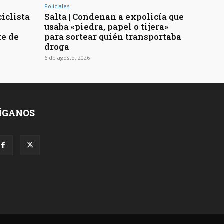
Policiales
ciclista
Salta | Condenan a expolicía que
usaba «piedra, papel o tijera»
te de
para sortear quién transportaba
droga
6 de agosto, 2026
ÍGANOS