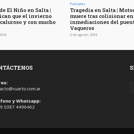
Policiales
de El Niño en Salta |
Tragedia en Salta | Moto
ican que el invierno
muere tras colisionar en
 caluroso y con mucho
inmediaciones del puen
Vaqueros
 2026
6 de agosto, 2026
NTÁCTENOS
S
reo:
acto@cuarto.com.ar
éfono y Whatsapp:
 9 0387 4496462