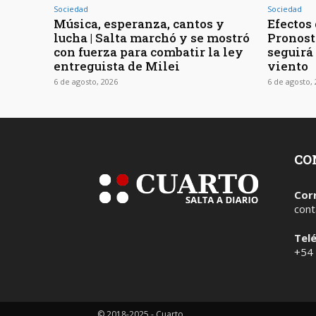
Sociedad
Sociedad
Música, esperanza, cantos y
Efectos 
lucha | Salta marchó y se mostró
Pronost
con fuerza para combatir la ley
seguirá
entreguista de Milei
viento
6 de agosto, 2026
6 de agosto,
CO
Cor
cont
Tel
+54
© 2018-2025 - Cuarto