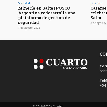
Sociedad
Sociedad
Minería en Salta | POSCO
Casarse 
Argentina codesarrolla una
celebra
plataforma de gestión de
Salta
seguridad
7 de agosto,
7 de agosto, 2026
CO
Cor
cont
Tel
+54
© 2018-2025 - Cuarto