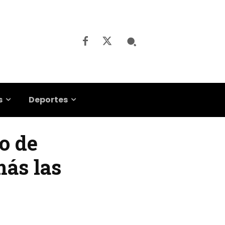
s
Deportes
o de
más las