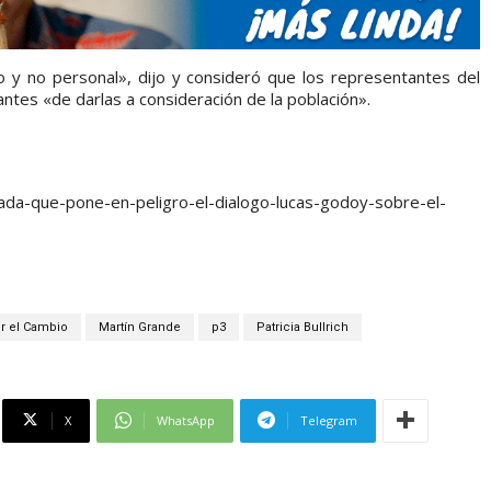
 y no personal», dijo y consideró que los representantes del
tes «de darlas a consideración de la población».
lada-que-pone-en-peligro-el-dialogo-lucas-godoy-sobre-el-
r el Cambio
Martín Grande
p3
Patricia Bullrich
X
WhatsApp
Telegram