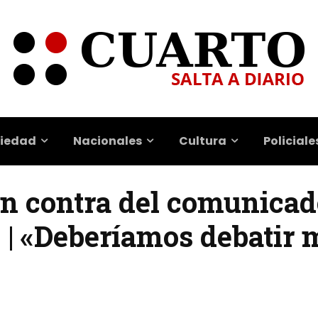
iedad
Nacionales
Cultura
Policiale
n contra del comunicad
h | «Deberíamos debatir 