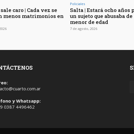
Policiales
sale caro | Cada vez se
Salta | Estará ocho años 
n menos matrimonios en
un sujeto que abusaba de 
menor de edad
 2026
7 de agosto, 2026
NTÁCTENOS
S
reo:
acto@cuarto.com.ar
éfono y Whatsapp:
 9 0387 4496462